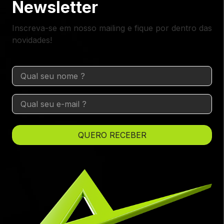
Newsletter
Inscreva-se em nosso mailing e fique por dentro das
novidades!
Nome
(obrigatório)
E-
mail
(obrigatório)