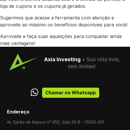
loja de cupons e os cupons já gerados.
Sugerimos que acesse a ferramenta com atenção e
aproveite ao máximo os benefícios disponíveis para você!
Aproveite e faça suas aquisições para conquistar ainda
mais vantagens!
Axia Investing
• Sua vida livre,
sem limites!
Chamar no Whatsapp
Endereço
Av. Barão de Itapura nº 950, Sala 33-B – 13020-431