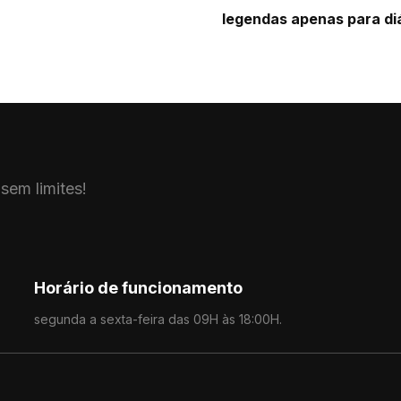
legendas apenas para di
 sem limites!
Horário de funcionamento
segunda a sexta-feira das 09H às 18:00H.