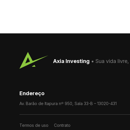
Axia Investing
• Sua vida livre,
Endereço
Av. Barão de Itapura nº 950, Sala 33-B – 13020-431
Termos de uso
Contrato